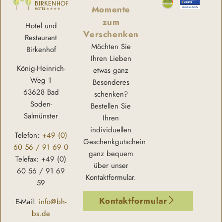
Momente
zum
Hotel und
Verschenken
Restaurant
Möchten Sie
Birkenhof
Ihren Lieben
König-Heinrich-
etwas ganz
Weg 1
Besonderes
63628 Bad
schenken?
Soden-
Bestellen Sie
Salmünster
Ihren
individuellen
Telefon:
+49 (0)
Geschenkgutschein
60 56 / 91 69 0
ganz bequem
Telefax: +49 (0)
über unser
60 56 / 91 69
Kontaktformular.
59
Kontaktformular
E-Mail:
info@bh-
bs.de